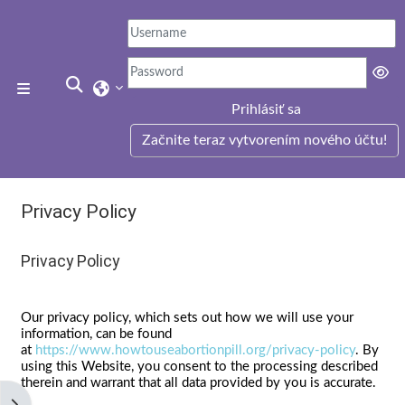
Preskočiť na hlavný obsah
Prepnúť vyhľadávanie
Bočný panel
Prihlásiť sa
Začnite teraz vytvorením nového účtu!
Privacy Policy
Požiadavky na absolvovanie
Privacy Policy
Our privacy policy, which sets out how we will use your
information, can be found
at
https://www.howtouseabortionpill.org/privacy-policy
. By
using this Website, you consent to the processing described
therein and warrant that all data provided by you is accurate.
Otvoriť panel bloku